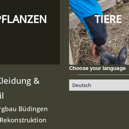
PFLANZEN
TIERE
Choose your language
leidung &
Choose
your
il
language
rgbau Büdingen
Rekonstruktion