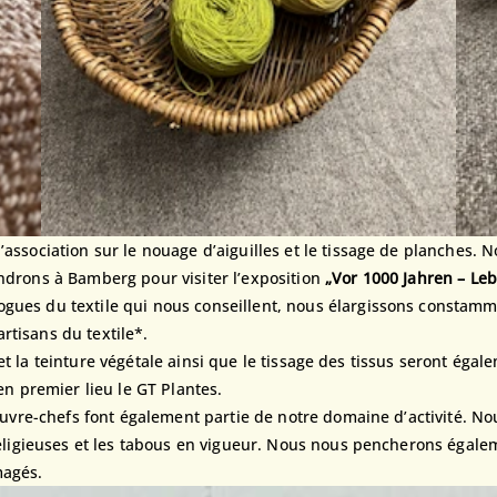
association sur le nouage d’aiguilles et le tissage de planches. 
ndrons à Bamberg pour visiter l’exposition
„Vor 1000 Jahren – Le
ues du textile qui nous conseillent, nous élargissons constammen
rtisans du textile*.
ge et la teinture végétale ainsi que le tissage des tissus seront éga
en premier lieu le GT Plantes.
couvre-chefs font également partie de notre domaine d’activité. No
s religieuses et les tabous en vigueur. Nous nous pencherons éga
magés.